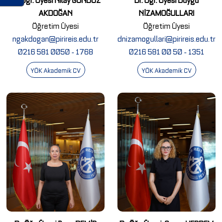
AKDOĞAN
NİZAMOĞULLARI
Öğretim Üyesi
Öğretim Üyesi
ngakdogan@pirireis.edu.tr
dnizamogullari@pirireis.edu.tr
0216 581 0050 - 1768
0216 581 00 50 - 1351
YÖK Akademik CV
YÖK Akademik CV