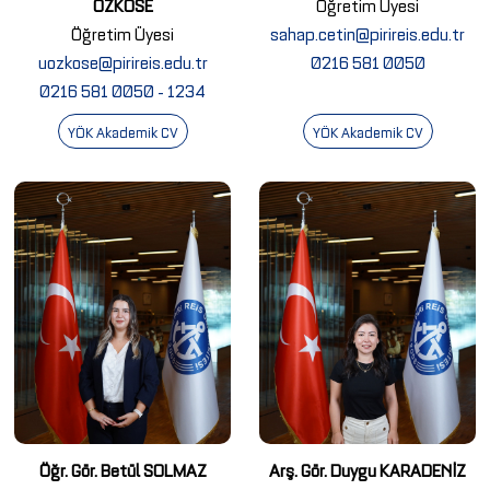
ÖZKÖSE
Öğretim Üyesi
Öğretim Üyesi
sahap.cetin@pirireis.edu.tr
uozkose@pirireis.edu.tr
0216 581 0050
0216 581 0050 - 1234
YÖK Akademik CV
YÖK Akademik CV
Öğr. Gör. Betül SOLMAZ
Arş. Gör. Duygu KARADENİZ