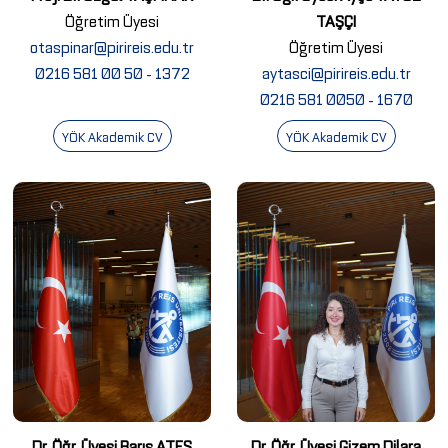
Öğretim Üyesi
TAŞÇI
otaspinar@pirireis.edu.tr
Öğretim Üyesi
0216 581 00 50 - 1372
aytasci@pirireis.edu.tr
0216 581 0050 - 1670
YÖK Akademik CV
YÖK Akademik CV
Dr. Öğr. Üyesi Barış ATEŞ
Dr. Öğr. Üyesi Gizem Dilara