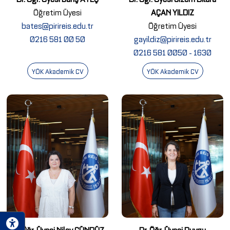
Öğretim Üyesi
AÇAN YILDIZ
bates@pirireis.edu.tr
Öğretim Üyesi
0216 581 00 50
gayildiz@pirireis.edu.tr
0216 581 0050 - 1630
YÖK Akademik CV
YÖK Akademik CV
Dr. Öğr. Üyesi Nilay GÜNDÜZ
Dr. Öğr. Üyesi Duygu