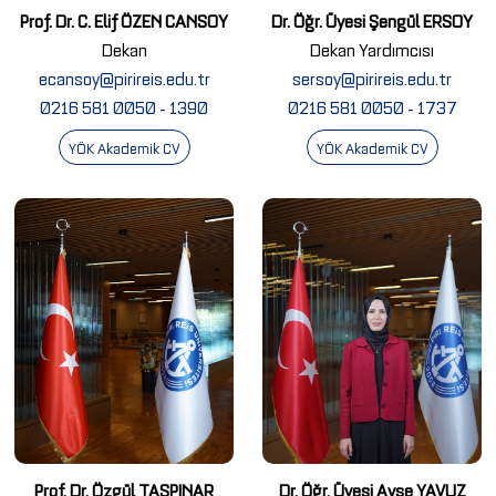
Prof. Dr. C. Elif ÖZEN CANSOY
Dr. Öğr. Üyesi Şengül ERSOY
Dekan
Dekan Yardımcısı
ecansoy@pirireis.edu.tr
sersoy@pirireis.edu.tr
0216 581 0050 - 1390
0216 581 0050 - 1737
YÖK Akademik CV
YÖK Akademik CV
Prof. Dr. Özgül TAŞPINAR
Dr. Öğr. Üyesi Ayşe YAVUZ