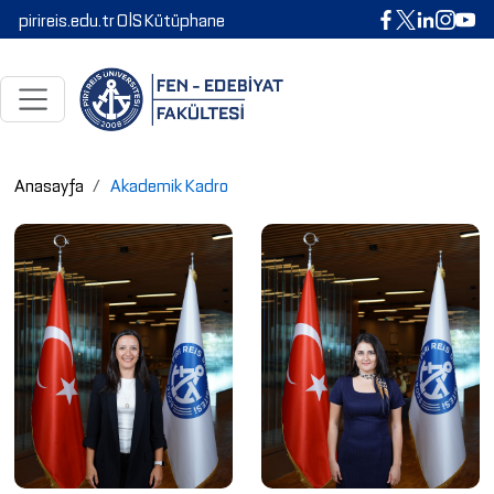
pirireis.edu.tr
OİS
Kütüphane
Anasayfa
Akademik Kadro