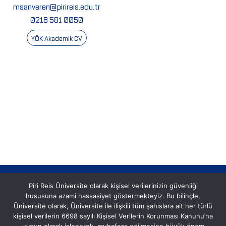
msanveren@pirireis.edu.tr
0216 581 0050
YÖK Akademik CV
Piri Reis Üniversite olarak kişisel verilerinizin güvenliği
hususuna azami hassasiyet göstermekteyiz. Bu bilinçle,
Üniversite olarak, Üniversite ile ilişkili tüm şahıslara ait her türlü
kişisel verilerin 6698 sayılı Kişisel Verilerin Korunması Kanunu’na