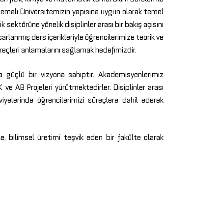
 temalı Üniversitemizin yapısına uygun olarak temel
k sektörüne yönelik disiplinler arası bir bakış açısını
arlanmış ders içerikleriyle öğrencilerimize teorik ve
üreçleri anlamalarını sağlamak hedefimizdir.
 güçlü bir vizyona sahiptir. Akademisyenlerimiz
ve AB Projeleri yürütmektedirler. Disiplinler arası
eviyelerinde öğrencilerimizi süreçlere dahil ederek
e, bilimsel üretimi teşvik eden bir fakülte olarak