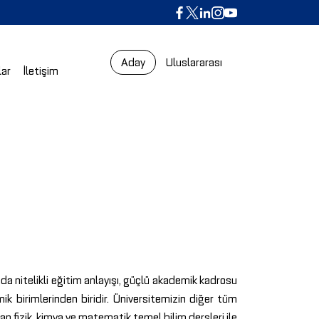
Aday
Uluslararası
lar
İletişim
nda nitelikli eğitim anlayışı, güçlü akademik kadrosu
ik birimlerinden biridir. Üniversitemizin diğer tüm
n fizik, kimya ve matematik temel bilim dersleri ile