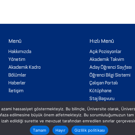
Menü
Hızlı Menü
Hakkımızda
Açık Pozisyonlar
Yönetim
Akademik Takvim
Akademik Kadro
Aday Öğrenci Sayfası
Bölümler
Öğrenci Bilgi Sistemi
Haberler
Çalışan Portalı
İletişim
Kütüphane
Staj Başvuru
Web Mail
 azami hassasiyet göstermekteyiz. Bu bilinçle, Üniversite olarak, Üniversite i
İhaleler
hafaza edilmesine büyük önem atfetmekteyiz. Bu sorumluluğumuzun tam idr
izi izah edildiği surette ve mevzuat tarafından emredilen sınırlar çerçeves
Tamam
Hayır
Gizlilik politikası