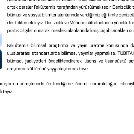
ortak dersler Fakültemiz tarafından yürütülmektedir. Denizcilik
bilimler ve sosyal bilimler alanlarında verdiğimiz eğitimle denizcili
desteklemekteyiz. Denizcilik ve Mühendislik alanlarına yönelik tas
pratik bilgiler sunarak, mesleki alanlarında karşılaşabilecekleri s
Fakültemiz bilimsel araştırma ve yayın üretme konusunda da
uluslararası standartlarda bilimsel yayınlar yapmakta, TÜBİTAK 
bilimsel faaliyetleri önceliklendirerek, lisans ve lisansüstü s
araştırma kültürünü yaygınlaştırmaktayız.
araştırma süreçlerinde üstlendiğimiz önemli sorumluluğun bilinciyl
kteyiz.