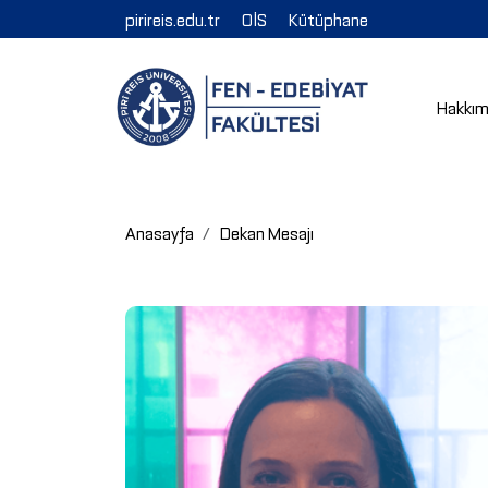
pirireis.edu.tr
OİS
Kütüphane
Hakkım
Anasayfa
Dekan Mesajı