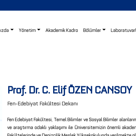
ızda
Yönetim
Akademik Kadro
Bölümler
Laboratuvar
Prof. Dr. C. Elif ÖZEN CANSOY
Fen-Edebiyat Fakültesi Dekanı
Fen Edebiyat Fakültesi, Temel Bilimler ve Sosyal Bilimler alanları
ve araştırma odaklı yaklaşımı ile Üniversitemizin önemli akadem
Fakültelerinde ve Denizcilik Meslek Yüksekokulunda verilmekte ola