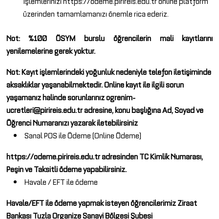
İşlemlerinizi
https://odeme.pirireis.edu.tr
online platform
üzerinden tamamlamanızı önemle rica ederiz.
Not: %100 ÖSYM burslu öğrencilerin mali kayıtlarını
yenilemelerine gerek yoktur.
Not: Kayıt işlemlerindeki yoğunluk nedeniyle telefon iletişiminde
aksaklıklar yaşanabilmektedir. Online kayıt ile ilgili sorun
yaşamanız halinde sorunlarınız
ogrenim-
ucretleri@pirireis.edu.tr
adresine, konu başlığına Ad, Soyad ve
Öğrenci Numaranızı yazarak iletebilirsiniz
Sanal POS ile Ödeme (Online Ödeme)
https://odeme.pirireis.edu.tr
adresinden TC Kimlik Numarası,
Peşin ve Taksitli ödeme yapabilirsiniz.
Havale / EFT ile ödeme
Havale/EFT ile ödeme yapmak isteyen öğrencilerimiz Ziraat
Bankası Tuzla Organize Sanayi Bölgesi Şubesi