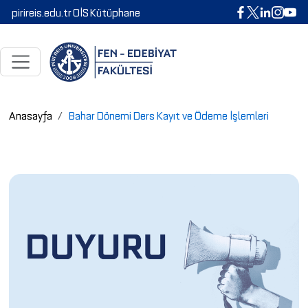
pirireis.edu.tr
OİS
Kütüphane
Anasayfa
Bahar Dönemi Ders Kayıt ve Ödeme İşlemleri