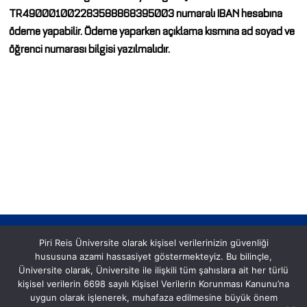
TR490001002283588868395003 numaralı IBAN hesabına
ödeme yapabilir. Ödeme yaparken açıklama kısmına ad soyad ve
öğrenci numarası bilgisi yazılmalıdır.
Piri Reis Üniversite olarak kişisel verilerinizin güvenliği
hususuna azami hassasiyet göstermekteyiz. Bu bilinçle,
Üniversite olarak, Üniversite ile ilişkili tüm şahıslara ait her türlü
kişisel verilerin 6698 sayılı Kişisel Verilerin Korunması Kanunu’na
uygun olarak işlenerek, muhafaza edilmesine büyük önem
Postane, Eflatun Sk. No:8, 34940 Tuzla/İstanbul